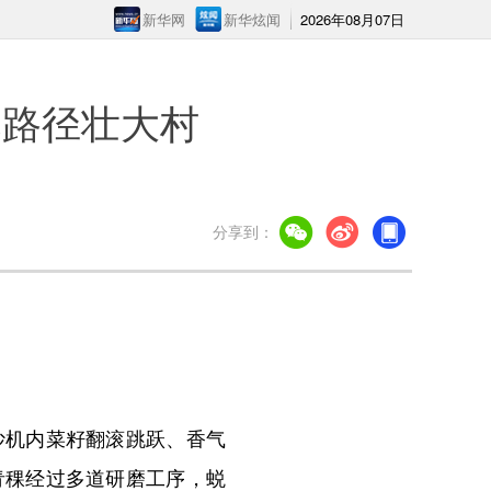
新华网
新华炫闻
2026年08月07日
元路径壮大村
分享到：
机内菜籽翻滚跳跃、香气
青稞经过多道研磨工序，蜕