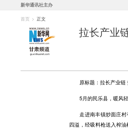
新华通讯社主办
首页
>
正文
拉长产业
原标题：拉长产业链 打
5月的民乐县，暖风轻
走进南丰镇炒面庄村有
四溢，经吸料枪送入榨油