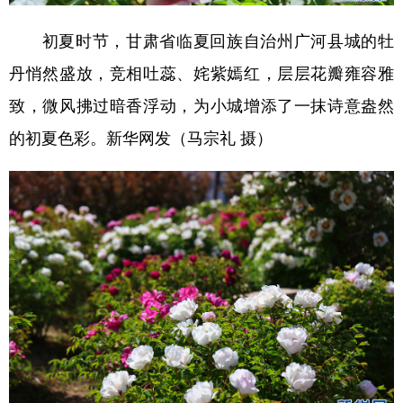
初夏时节，甘肃省临夏回族自治州广河县城的牡
丹悄然盛放，竞相吐蕊、姹紫嫣红，层层花瓣雍容雅
致，微风拂过暗香浮动，为小城增添了一抹诗意盎然
的初夏色彩。新华网发（马宗礼 摄）